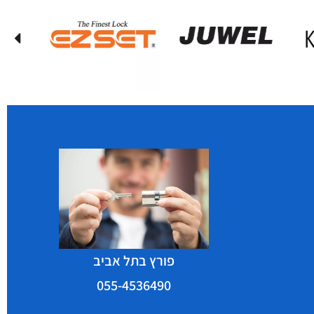
פורץ בתל אביב
055-4536490