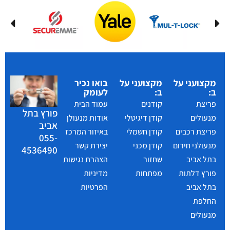
מקצועני על
מקצועני על
בואו נכיר
ב:
ב:
לעומק
פריצת
קודנים
עמוד הבית
פורץ בתל
מנעולים
קודן דיגיטלי
אודות מנעולן
אביב
פריצת רכבים
קודן חשמלי
באיזור המרכז
055-
מנעולני חירום
קודן מכני
יצירת קשר
4536490
בתל אביב
שחזור
הצהרת נגישות
פורץ דלתות
מפתחות
מדיניות
בתל אביב
הפרטיות
החלפת
מנעולים