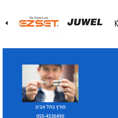
פורץ בתל אביב
055-4536490